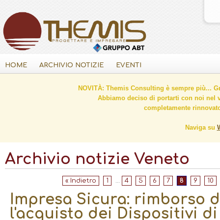
HOME
ARCHIVIO NOTIZIE
EVENTI
NOVITÀ: Themis Consulting è sempre più... Gr
Abbiamo deciso di portarti con noi nel 
completamente rinnovato 
Naviga su
Archivio notizie Veneto
« Indietro
1
...
4
5
6
7
8
9
10
Impresa Sicura: rimborso d
l'acquisto dei Dispositivi d