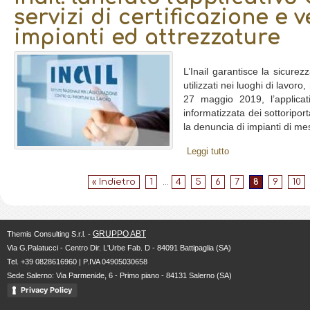
servizi di certificazione e v
impianti ed attrezzature
L’Inail garantisce la sicure
utilizzati nei luoghi di lavor
27 maggio 2019, l’applica
informatizzata dei sottoriporta
la denuncia di impianti di mes
Leggi tutto
« Indietro
1
...
4
5
6
7
8
9
10
GRUPPO ABT
Themis Consulting S.r.l. -
Via G.Palatucci - Centro Dir. L'Urbe Fab. D - 84091 Battipaglia (SA)
Tel. +39 0828616960 | P.IVA 04905030658
Sede Salerno: Via Parmenide, 6 - Primo piano - 84131 Salerno (SA)
Privacy Policy