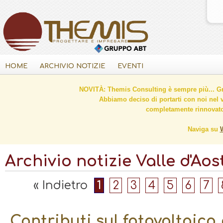
HOME
ARCHIVIO NOTIZIE
EVENTI
NOVITÀ: Themis Consulting è sempre più... Gr
Abbiamo deciso di portarti con noi nel 
completamente rinnovato 
Naviga su
Archivio notizie Valle d'Aos
« Indietro
1
2
3
4
5
6
7
Contributi sul fotovoltaico