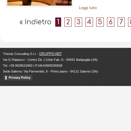
Leggi tutto
« Indietro
1
2
3
4
5
6
7
GRUPPO ABT
Themis Consulting S.r.l. -
Via G.Palatucci - Centro Dir. L'Urbe Fab. D - 84091 Battipaglia (SA)
Tel. +39 0828616960 | P.IVA 04905030658
Sede Salerno: Via Parmenide, 6 - Primo piano - 84131 Salerno (SA)
Privacy Policy