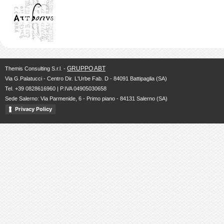
GRUPPO ABT
Themis Consulting S.r.l. -
Via G.Palatucci - Centro Dir. L'Urbe Fab. D - 84091 Battipaglia (SA)
Tel. +39 0828616960 | P.IVA 04905030658
Sede Salerno: Via Parmenide, 6 - Primo piano - 84131 Salerno (SA)
Privacy Policy