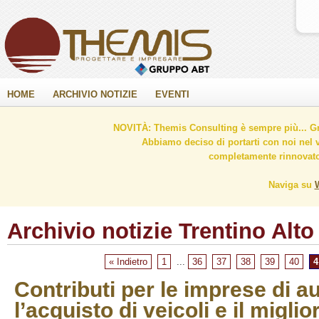
HOME
ARCHIVIO NOTIZIE
EVENTI
NOVITÀ: Themis Consulting è sempre più... Gr
Abbiamo deciso di portarti con noi nel 
completamente rinnovato 
Naviga su
Archivio notizie Trentino Alto
« Indietro
1
...
36
37
38
39
40
4
Contributi per le imprese di a
l’acquisto di veicoli e il migli