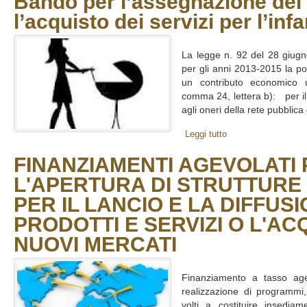
Bando per l’assegnazione dei 
l’acquisto dei servizi per l’inf
La legge n. 92 del 28 giugn
per gli anni 2013-2015 la poss
un contributo economico uti
comma 24, lettera b): per il s
agli oneri della rete pubblica 
Leggi tutto
FINANZIAMENTI AGEVOLATI
L'APERTURA DI STRUTTURE
PER IL LANCIO E LA DIFFUSI
PRODOTTI E SERVIZI O L'ACQ
NUOVI MERCATI
Finanziamento a tasso age
realizzazione di programmi,
volti a costituire insedia