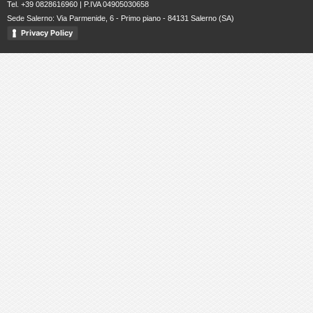
Tel. +39 0828616960 | P.IVA 04905030658
Sede Salerno: Via Parmenide, 6 - Primo piano - 84131 Salerno (SA)
Privacy Policy