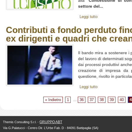
alla “
Concessione di cont
settore del...
Leggi tutto
Contributi a fondo perduto fin
ex dirigenti e quadri che cre
Il bando mira a sostenere i 
del lavoro di determinati sogg
dai processi produttivi anche
creazione di impresa da p
questione, rivolto in particolar
Leggi tutto
« Indietro
1
...
36
37
38
39
40
4
GRUPPO ABT
Themis Consulting S.r.l. -
Via G.Palatucci - Centro Dir. L'Urbe Fab. D - 84091 Battipaglia (SA)