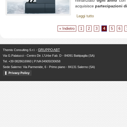
rifinanziato
ogni anno
co
acquisisce
partecipazioni di
Leggi tutto
« Indietro
1
2
3
4
5
6
GRUPPO ABT
Themis Consulting S.r.l. -
Via G.Palatucci - Centro Dir. L'Urbe Fab. D - 84091 Battipaglia (SA)
Tel. +39 0828616960 | P.IVA 04905030658
Sede Salerno: Via Parmenide, 6 - Primo piano - 84131 Salerno (SA)
Privacy Policy