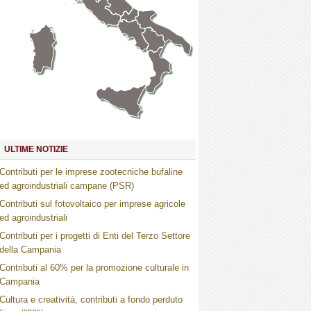
Marche
Umbria
Toscana
Abruzzo
Molise
Lazio
Campania
Basilicata
Puglia
Sardegna
Calabria
Sicilia
ULTIME NOTIZIE
Contributi per le imprese zootecniche bufaline
ed agroindustriali campane (PSR)
Contributi sul fotovoltaico per imprese agricole
ed agroindustriali
Contributi per i progetti di Enti del Terzo Settore
della Campania
Contributi al 60% per la promozione culturale in
Campania
Cultura e creatività, contributi a fondo perduto