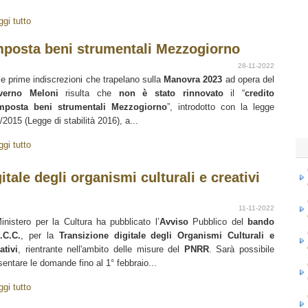
ggi tutto
imposta beni strumentali Mezzogiorno
28-11-2022
le prime indiscrezioni che trapelano sulla
Manovra 2023
ad opera del
verno Meloni
risulta che
non è stato rinnovato
il “
credito
mposta beni strumentali Mezzogiorno
”, introdotto con la legge
/2015 (Legge di stabilità 2016), a...
ggi tutto
itale degli organismi culturali e creativi
11-11-2022
Ministero per la Cultura ha pubblicato l’
Avviso
Pubblico del
bando
.C.C.
, per la
Transizione digitale degli Organismi Culturali e
ativi
, rientrante nell'ambito delle misure del
PNRR
. Sarà possibile
sentare le domande fino al 1° febbraio...
ggi tutto