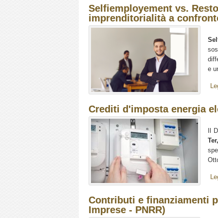
Selfiemployement vs. Resto 
imprenditorialità a confront
Sel
sos
dif
e u
Le
Crediti d'imposta energia el
Il 
Ter
sp
Ott
Le
Contributi e finanziamenti p
Imprese - PNRR)