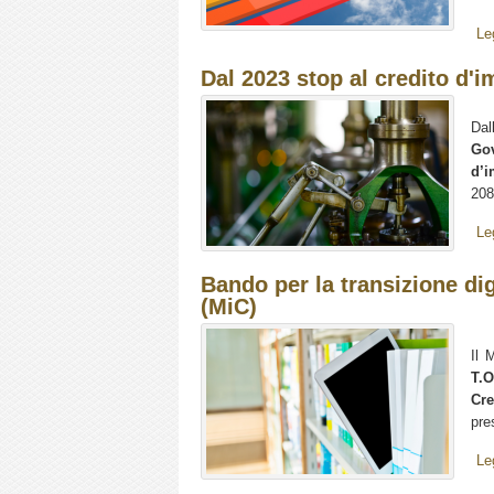
Le
Dal 2023 stop al credito d'
Dal
Go
d’i
208
Le
Bando per la transizione dig
(MiC)
Il 
T.O
Cre
pre
Le