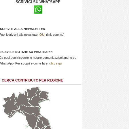
SCRIVICI SU WHATSAPP
ISCRIVITI ALLA NEWSLETTER
Puoi iscriverti alla newsletter
QUI
(link esterno)
RICEVI LE NOTIZIE SU WHATSAPP!
Da oggi puoi ricevere le nostre comunicazioni anche su
WhatsApp! Per scoprire come fare,
clicca qui
CERCA CONTRIBUTO PER REGIONE
Trentino
Friuli
Valle
Alto
Venezia
d'Aosta
Veneto
Lombardia
Adige
Giulia
Piemonte
Liguria
Emilia Romagna