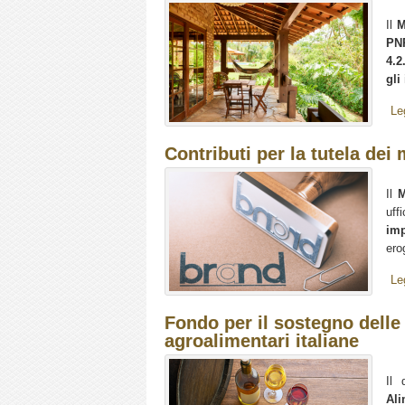
Il
M
PN
4.2
gli
Le
Contributi per la tutela dei
Il
M
uffi
imp
ero
Le
Fondo per il sostegno dell
agroalimentari italiane
Il 
Ali