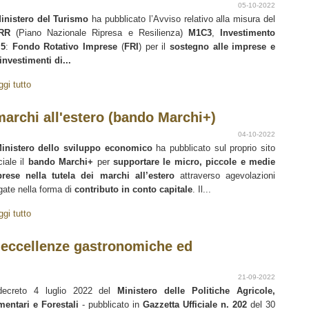
05-10-2022
inistero del Turismo
ha pubblicato l’Avviso relativo alla misura del
RR
(Piano Nazionale Ripresa e Resilienza)
M1C3
,
Investimento
.5
:
Fondo Rotativo Imprese
(
FRI
) per il
sostegno alle imprese e
 investimenti di...
ggi tutto
 marchi all'estero (bando Marchi+)
04-10-2022
inistero dello sviluppo economico
ha pubblicato sul proprio sito
ciale il
bando Marchi+
per
supportare le micro, piccole e medie
rese nella tutela dei marchi all’estero
attraverso agevolazioni
gate nella forma di
contributo in conto capitale
. Il...
ggi tutto
e eccellenze gastronomiche ed
21-09-2022
decreto 4 luglio 2022 del
Ministero delle Politiche Agricole,
mentari e Forestali
- pubblicato in
Gazzetta Ufficiale n. 202
del 30