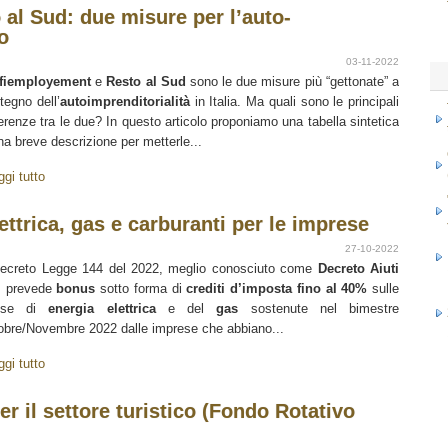
al Sud: due misure per l’auto-
o
03-11-2022
fiemployement
e
Resto al Sud
sono le due misure più “gettonate” a
tegno dell’
autoimprenditorialità
in Italia. Ma quali sono le principali
ferenze tra le due? In questo articolo proponiamo una tabella sintetica
na breve descrizione per metterle...
ggi tutto
ettrica, gas e carburanti per le imprese
27-10-2022
Decreto Legge 144 del 2022, meglio conosciuto come
Decreto Aiuti
,
prevede
bonus
sotto forma di
crediti d’imposta fino al 40%
sulle
ese di
energia elettrica
e del
gas
sostenute nel bimestre
obre/Novembre 2022 dalle imprese che abbiano...
ggi tutto
er il settore turistico (Fondo Rotativo