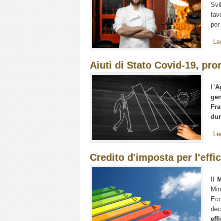
Svi
fav
per
Le
Aiuti di Stato Covid-19, pro
L'
A
gen
Fra
dur
Le
Credito d'imposta per l'effi
Il
M
Min
Eco
dec
eff