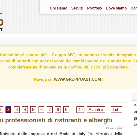
Chi siamo
Servizi
Portfolio
Dove siamo
Con
onsulting è sempre più... Gruppo ABT, un mondo di servizi integrati a 
ciso di portarti con noi nel vento del cambiamento e di rimodernare il n
completamente rinnovato nella grafica, più ricco, più completo.
Naviga su
WWW.GRUPPOABT.COM
!
S
1
2
3
4
5
6
7
8
9
...
49
Avanti »
Tutti
v
p
 professionisti di ristoranti e alberghi
c
16-12-2022
inistero delle Imprese e del Made in Italy
(ex Ministero dello