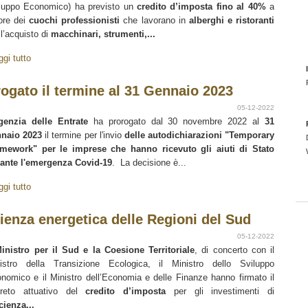
luppo Economico) ha previsto un
credito d’imposta fino al 40%
a
ore dei
cuochi professionisti
che lavorano in
alberghi e ristoranti
 l’acquisto di
macchinari, strumenti,...
ggi tutto
rogato il termine al 31 Gennaio 2023
05-12-2022
genzia delle Entrate
ha prorogato dal 30 novembre 2022 al
31
naio 2023
il termine per l'invio
delle autodichiarazioni "Temporary
mework" per le imprese che hanno ricevuto gli aiuti di Stato
ante l'emergenza Covid-19
. La decisione è...
ggi tutto
cienza energetica delle Regioni del Sud
05-12-2022
inistro per il Sud e la Coesione Territoriale
, di concerto con il
istro della Transizione Ecologica, il Ministro dello Sviluppo
nomico e il Ministro dell’Economia e delle Finanze hanno firmato il
reto attuativo del
credito d’imposta
per gli investimenti di
icienza...